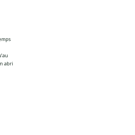
temps
u’au
n abri