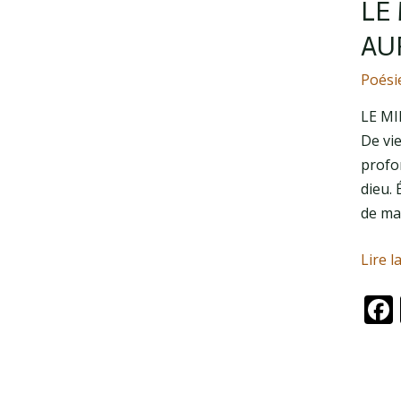
LE 
AU
Poési
LE MI
De vie
profon
dieu. 
de ma
Lire l