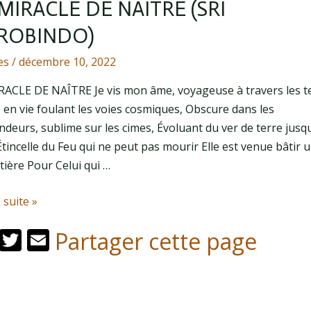
MIRACLE DE NAÎTRE (SRI
ROBINDO)
es
/
décembre 10, 2022
RACLE DE NAÎTRE Je vis mon âme, voyageuse à travers les 
 en vie foulant les voies cosmiques, Obscure dans les
deurs, sublime sur les cimes, Évoluant du ver de terre jusq
Étincelle du Feu qui ne peut pas mourir Elle est venue bâtir u
tière Pour Celui qui …
a suite »
F
T
E
Partager cette page
ac
w
m
e
itt
ai
b
er
l